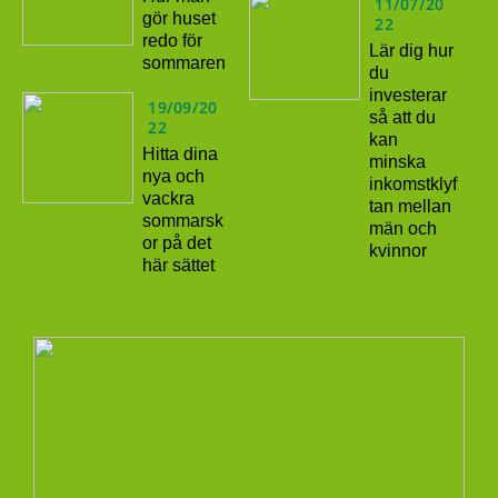
11/07/20
gör huset
22
redo för
Lär dig hur
sommaren
du
investerar
19/09/20
så att du
22
kan
Hitta dina
minska
nya och
inkomstklyf
vackra
tan mellan
sommarsk
män och
or på det
kvinnor
här sättet