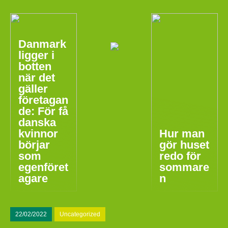
Danmark
ligger i
botten
när det
gäller
företagan
de: För få
danska
kvinnor
Hur man
börjar
gör huset
som
redo för
egenföret
sommare
agare
n
22/02/2022
Uncategorized