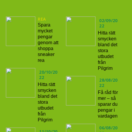
REA
02/09/20
Spara
22
mycket
Hitta rätt
pengar
smycken
genom att
bland det
shoppa
stora
sneaker
utbudet
rea
från
Pilgrim
20/10/20
22
28/08/20
Hitta rätt
22
smycken
Få råd för
bland det
mer – så
stora
sparar du
utbudet
pengar i
från
vardagen
Pilgrim
06/08/20
11/10/20