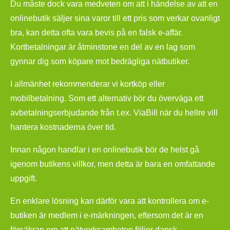
Du måste dock vara medveten om att i händelse av att en
onlinebutik säljer sina varor till ett pris som verkar ovanligt
bra, kan detta ofta vara bevis på en falsk e-affär.
Kortbetalningar är åtminstone en del av en lag som
gynnar dig som köpare mot bedrägliga nätbutiker.
I allmänhet rekommenderar vi kortköp eller
mobilbetalning. Som ett alternativ bör du överväga ett
avbetalningserbjudande från t.ex. ViaBill när du hellre vill
hantera kostnaderna över tid.
Innan någon handlar i en onlinebutik bör de helst gå
igenom butikens villkor, men detta är bara en omfattande
uppgift.
En enklare lösning kan därför vara att kontrollera om e-
butiken är medlem i e-märkningen, eftersom det är en
försäkran om att nätverksamheten följer dansk