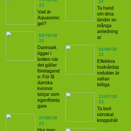
22
22
Ta hand
Vad är
om dina
Aquasonic
tänder av
gel?
många
anledning
02/10/20
ar
22
Danmark
02/08/20
ligger i
22
botten när
Effektiva
det gäller
hudvårdsp
företagand
rodukter är
e: För få
sällan
danska
billiga
kvinnor
börjar som
21/07/20
egenföreta
22
gare
Ta bort
oönskat
21/09/20
kroppshår
22
Hur man