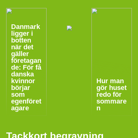
Danmark
ligger i
botten
när det
gäller
företagan
de: För få
danska
kvinnor
Hur man
börjar
gör huset
som
redo för
egenföret
sommare
agare
n
Tackkort begravning