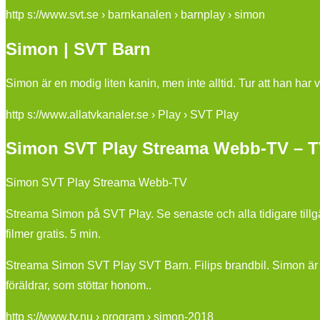
http s://www.svt.se › barnkanalen › barnplay › simon
Simon | SVT Barn
Simon är en modig liten kanin, men inte alltid. Tur att han har 
http s://www.allatvkanaler.se › Play › SVT Play
Simon SVT Play Streama Webb-TV – T
Simon SVT Play Streama Webb-TV
Streama Simon på SVT Play. Se senaste och alla tidigare tillg
filmer gratis. 5 min.
Streama Simon SVT Play SVT Barn. Filips brandbil. Simon är en 
föräldrar, som stöttar honom..
http s://www.tv.nu › program › simon-2018