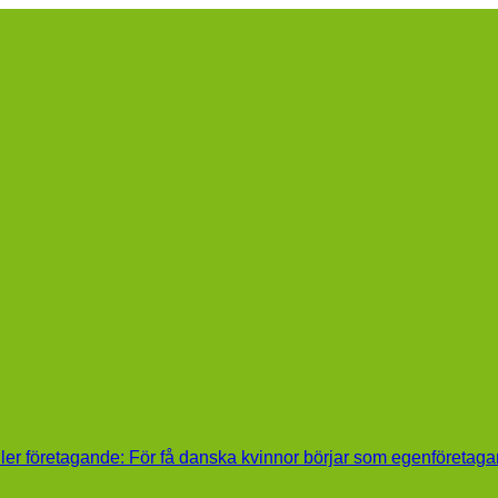
ller företagande: För få danska kvinnor börjar som egenföretaga