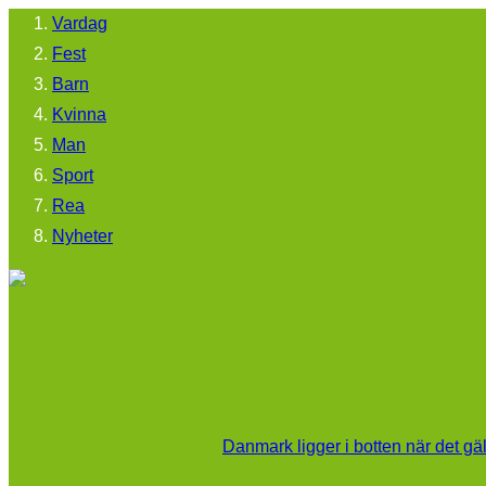
Vardag
Fest
Barn
Kvinna
Man
Sport
Rea
Nyheter
Danmark ligger i botten när det gä