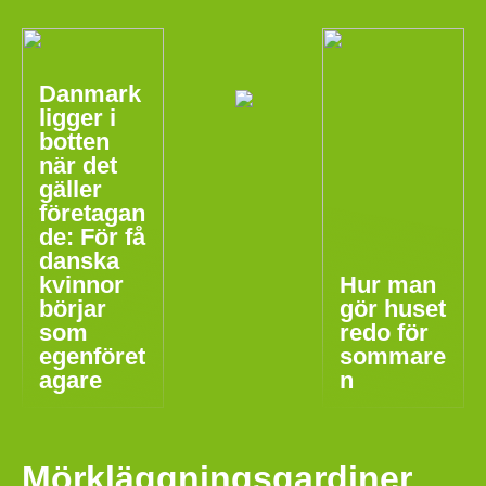
Danmark
ligger i
botten
när det
gäller
företagan
de: För få
danska
kvinnor
Hur man
börjar
gör huset
som
redo för
egenföret
sommare
agare
n
Mörkläggningsgardiner