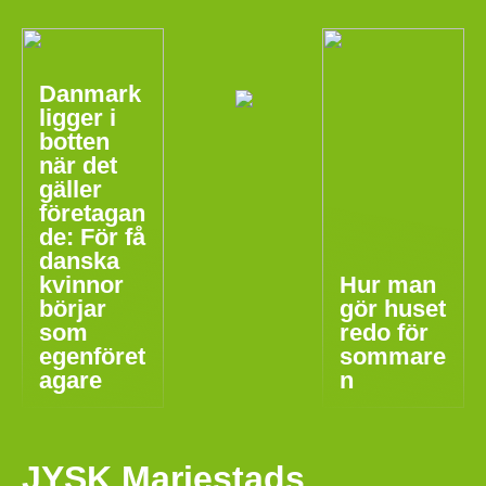
Danmark
ligger i
botten
när det
gäller
företagan
de: För få
danska
kvinnor
Hur man
börjar
gör huset
som
redo för
egenföret
sommare
agare
n
JYSK Mariestads