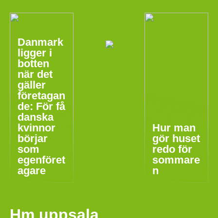
Danmark
ligger i
botten
när det
gäller
företagan
de: För få
danska
kvinnor
Hur man
börjar
gör huset
som
redo för
egenföret
sommare
agare
n
Hm uppsala