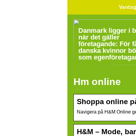
Varda
Danmark ligger i b
när det gäller
företagande: För f
danska kvinnor bö
som egenföretaga
Hm online
Shoppa online p
Navigera på H&M Online gen
H&M – Mode, bar