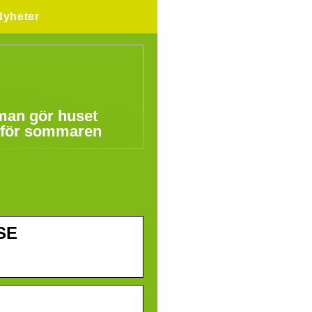
Nyheter
man gör huset
 för sommaren
 SE