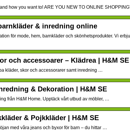
e and how you want to! ARE YOU NEW TO ONLINE SHOPPING
arnkläder & inredning online
ion för mode, hem, barnkläder och skönhetsprodukter. Vi erbjuder
kor och accessoarer – Klädrea | H&M SE
ppa kläder, skor och accessorarer samt inredning …
inredning & Dekoration | H&M SE
ning från H&M Home. Upptäck vårt utbud av möbler, …
ckkläder & Pojkkläder | H&M SE
tröjan med våra jeans och byxor för barn – du hittar …