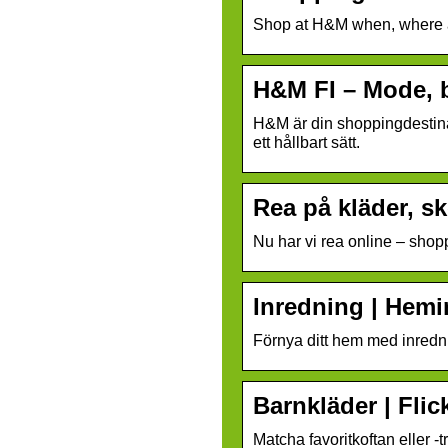
Shop at H&M when, wher
H&M FI – Mode, b
H&M är din shoppingdestinat
ett hållbart sätt.
Rea på kläder, s
Nu har vi rea online – sho
Inredning | Hem
Förnya ditt hem med inred
Barnkläder | Fli
Matcha favoritkoftan eller -