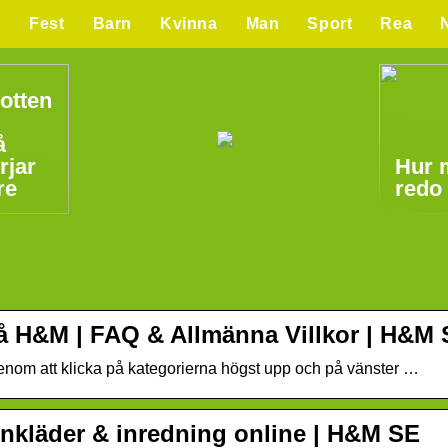
g
Fest
Barn
Kvinna
Man
Sport
Rea
otten
å
rjar
Hur 
re
redo
å H&M | FAQ & Allmänna Villkor | H&M
om att klicka på kategorierna högst upp och på vänster …
nkläder & inredning online | H&M SE