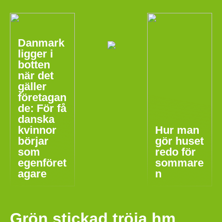
Danmark
ligger i
botten
när det
gäller
företagan
de: För få
danska
kvinnor
Hur man
börjar
gör huset
som
redo för
egenföret
sommare
agare
n
Grön stickad tröja hm