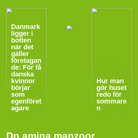
Danmark
ligger i
botten
när det
gäller
företagan
de: För få
danska
kvinnor
Hur man
börjar
gör huset
som
redo för
egenföret
sommare
agare
n
Dn amina manzoor