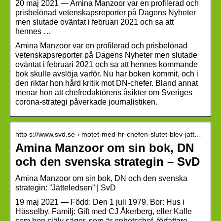
20 maj 2021 — Amina Manzoor var en profilerad och
prisbelönad vetenskapsreporter på Dagens Nyheter
men slutade oväntat i februari 2021 och sa att
hennes …
Amina Manzoor var en profilerad och prisbelönad
vetenskapsreporter på Dagens Nyheter men slutade
oväntat i februari 2021 och sa att hennes kommande
bok skulle avslöja varför. Nu har boken kommit, och i
den riktar hon hård kritik mot DN-chefer. Bland annat
menar hon att chefredaktörens åsikter om Sveriges
corona-strategi påverkade journalistiken.
http s://www.svd.se › motet-med-hr-chefen-slutet-blev-jatt…
Amina Manzoor om sin bok, DN
och den svenska strategin – SvD
Amina Manzoor om sin bok, DN och den svenska
strategin: ”Jätteledsen” | SvD
19 maj 2021 — Född: Den 1 juli 1979. Bor: Hus i
Hässelby. Familj: Gift med CJ Åkerberg, eller Kalle
som hon själv säger, som är enhetschef, författare, …