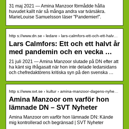
31 maj 2021 — Amina Manzoor förmådde hålla
huvudet kallt när så många andra var tvärsäkra.
MarieLouise Samuelsson läser ”Pandemier!”.
http s://www.dn.se › ledare › lars-calmfors-ett-och-ett-halv…
Lars Calmfors: Ett och ett halvt år
med pandemin och en vecka …
21 juli 2021 — Amina Manzoor slutade på DN efter att
ha känt sig ifrågasatt när hon inte delade ledarsidans
och chefredaktörens kritiska syn på den svenska …
http s://www.svt.se › kultur › amina-manzoor-dagens-nyhe…
Amina Manzoor om varför hon
lämnade DN – SVT Nyheter
Amina Manzoor om varför hon lämnade DN: Kände
mig kontrollerad och begränsad | SVT Nyheter