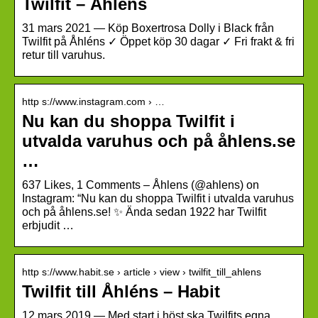
Twilfit – Åhlens
31 mars 2021 — Köp Boxertrosa Dolly i Black från
Twilfit på Åhléns ✓ Öppet köp 30 dagar ✓ Fri frakt & fri
retur till varuhus.
http s://www.instagram.com › …
Nu kan du shoppa Twilfit i
utvalda varuhus och på åhlens.se
…
637 Likes, 1 Comments – Åhlens (@ahlens) on
Instagram: “Nu kan du shoppa Twilfit i utvalda varuhus
och på åhlens.se! ✨ Ända sedan 1922 har Twilfit
erbjudit …
http s://www.habit.se › article › view › twilfit_till_ahlens
Twilfit till Åhléns – Habit
12 mars 2019 — Med start i höst ska Twilfits egna