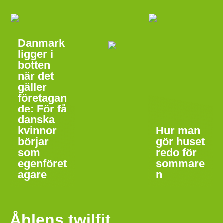
Danmark
ligger i
botten
när det
gäller
företagan
de: För få
danska
kvinnor
Hur man
börjar
gör huset
som
redo för
egenföret
sommare
agare
n
Åhlens twilfit